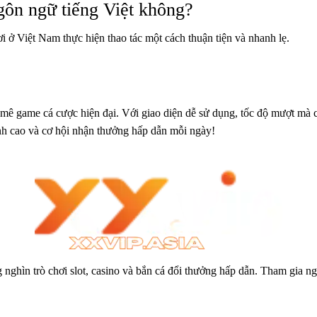
ôn ngữ tiếng Việt không?
i ở Việt Nam thực hiện thao tác một cách thuận tiện và nhanh lẹ.
mê game cá cược hiện đại. Với giao diện dễ sử dụng, tốc độ mượt mà 
ỉnh cao và cơ hội nhận thưởng hấp dẫn mỗi ngày!
ng nghìn trò chơi slot, casino và bắn cá đổi thưởng hấp dẫn. Tham gia