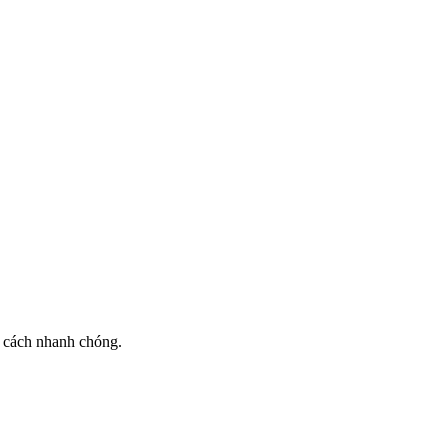
t cách nhanh chóng.