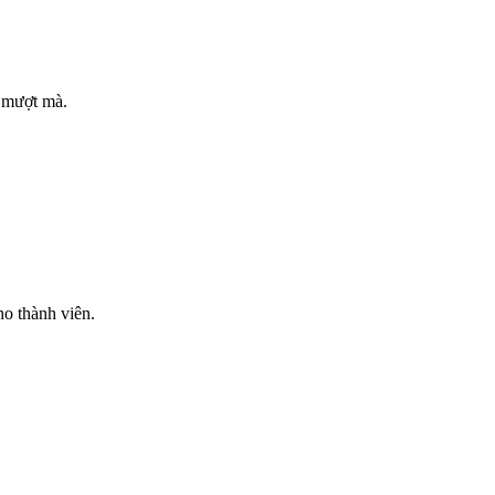
à mượt mà.
ho thành viên.