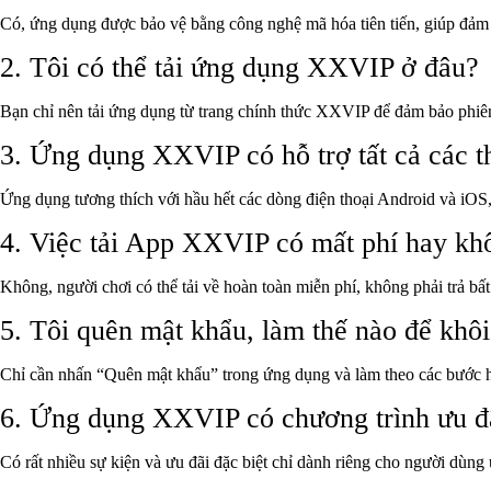
Có, ứng dụng được bảo vệ bằng công nghệ mã hóa tiên tiến, giúp đảm b
2. Tôi có thể tải ứng dụng XXVIP ở đâu?
Bạn chỉ nên tải ứng dụng từ trang chính thức XXVIP để đảm bảo phiê
3. Ứng dụng XXVIP có hỗ trợ tất cả các t
Ứng dụng tương thích với hầu hết các dòng điện thoại Android và iOS,
4. Việc tải App XXVIP có mất phí hay kh
Không, người chơi có thể tải về hoàn toàn miễn phí, không phải trả bất
5. Tôi quên mật khẩu, làm thế nào để khô
Chỉ cần nhấn “Quên mật khẩu” trong ứng dụng và làm theo các bước h
6. Ứng dụng XXVIP có chương trình ưu đ
Có rất nhiều sự kiện và ưu đãi đặc biệt chỉ dành riêng cho người dùn