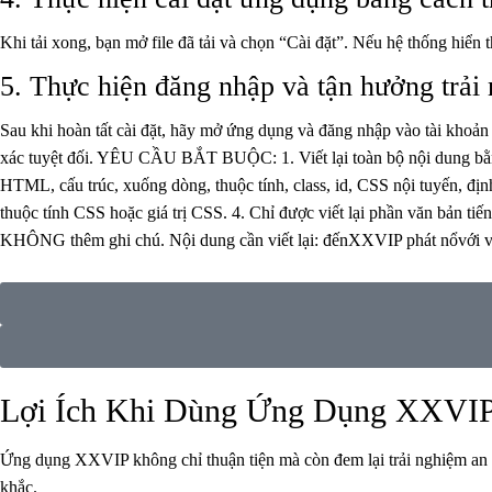
Khi tải xong, bạn mở file đã tải và chọn “Cài đặt”. Nếu hệ thống hiển t
5. Thực hiện đăng nhập và tận hưởng trải
Sau khi hoàn tất cài đặt, hãy mở ứng dụng và đăng nhập vào tài khoản
xác tuyệt đối. YÊU CẦU BẮT BUỘC: 1. Viết lại toàn bộ nội dung bằ
HTML, cấu trúc, xuống dòng, thuộc tính, class, id, CSS nội tuyến, định 
thuộc tính CSS hoặc giá trị CSS. 4. Chỉ được viết lại phần văn bản ti
KHÔNG thêm ghi chú. Nội dung cần viết lại: đến
XXVIP phát nổ
với 
Lợi Ích Khi Dùng Ứng Dụng XXVI
Ứng dụng XXVIP không chỉ thuận tiện mà còn đem lại trải nghiệm an t
khắc.