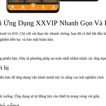
ải Ứng Dụng XXVIP Nhanh Gọn Và 
oid và iOS. Chỉ với vài thao tác nhanh chóng, bạn đã có thể bắt đầu k
nghiệm liên tục và bảo mật hoàn hảo.
g phiên bản. Đây là phương pháp an toàn nhất nhằm tránh các ứng dụn
t bị
iên bản để ứng dụng vận hành mượt mà và nâng cao trải nghiệm chơi.
tải xuống. Ứng dụng sẽ tự động lưu vào thiết bị trong vòng vài giây.
thủ công