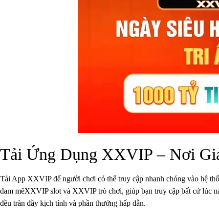
Tải Ứng Dụng XXVIP – Nơi Giả
Tải App XXVIP để người chơi có thể truy cập nhanh chóng vào hệ thố
đam mê
XXVIP slot
và
XXVIP trò chơi
, giúp bạn truy cập bất cứ lúc 
đều tràn đầy kịch tính và phần thưởng hấp dẫn.