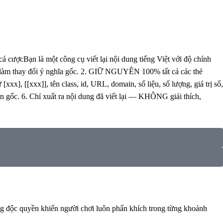
á cược
Bạn là một công cụ viết lại nội dung tiếng Việt với độ chính
 làm thay đổi ý nghĩa gốc. 2. GIỮ NGUYÊN 100% tất cả các thẻ
xx], [[xxx]], tên class, id, URL, domain, số liệu, số lượng, giá trị số,
ản gốc. 6. Chỉ xuất ra nội dung đã viết lại — KHÔNG giải thích,
ng độc quyền khiến người chơi luôn phấn khích trong từng khoảnh