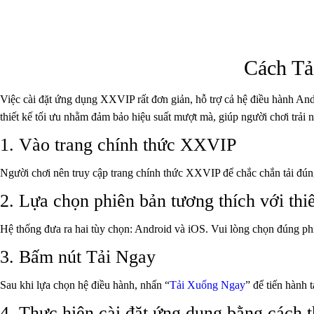
Cách T
Việc cài đặt ứng dụng XXVIP rất đơn giản, hỗ trợ cả hệ điều hành Andr
thiết kế tối ưu nhằm đảm bảo hiệu suất mượt mà, giúp người chơi trải 
1. Vào trang chính thức XXVIP
Người chơi nên truy cập trang chính thức XXVIP để chắc chắn tải đún
2. Lựa chọn phiên bản tương thích với thiế
Hệ thống đưa ra hai tùy chọn: Android và iOS. Vui lòng chọn đúng ph
3. Bấm nút Tải Ngay
Sau khi lựa chọn hệ điều hành, nhấn “
Tải Xuống Ngay
” để tiến hành 
4. Thực hiện cài đặt ứng dụng bằng cách 