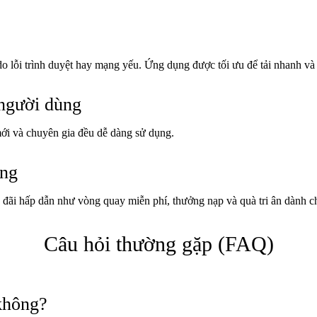
o lỗi trình duyệt hay mạng yếu. Ứng dụng được tối ưu để tải nhanh v
 người dùng
 mới và chuyên gia đều dễ dàng sử dụng.
ụng
 đãi hấp dẫn như vòng quay miễn phí, thưởng nạp và quà tri ân dành c
Câu hỏi thường gặp (FAQ)
không?