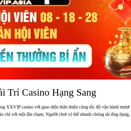
i Trí Casino Hạng Sang
ng XXVIP casino với giao diện thân thiện cùng tốc độ vận hành mượt
nào chỉ với một lần chạm. Người chơi có thể nhanh chóng tải ứng dụng, 